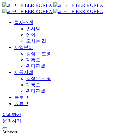
회사소개
인사말
연혁
오시는 길
사업분야
광섬유 조명
계통도
워터판넬
시공사례
광섬유 조명
계통도
워터판넬
블로그
유튜브
문의하기
문의하기
Support