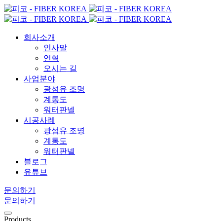
회사소개
인사말
연혁
오시는 길
사업분야
광섬유 조명
계통도
워터판넬
시공사례
광섬유 조명
계통도
워터판넬
블로그
유튜브
문의하기
문의하기
Products