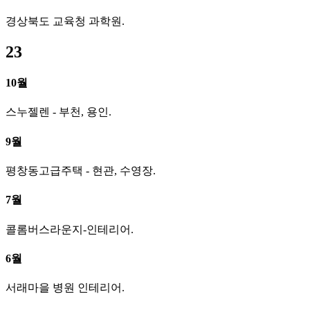
경상북도 교육청 과학원.
23
10월
스누젤렌 - 부천, 용인.
9월
평창동고급주택 - 현관, 수영장.
7월
콜롬버스라운지-인테리어.
6월
서래마을 병원 인테리어.