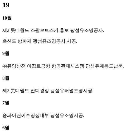
19
10월
제2 롯데월드 스왈로브스키 홍보 광섬유조명공사.
흑산도 방파제 광섬유조명공사 시공.
9월
㈜유양산전 이집트공항 항공관제시스템 광섬유계통도납품.
8월
제2 롯데월드 잔디광장 광섬유터널조명시공.
7월
송파어린이수영장내부 광섬유조명시공.
6월