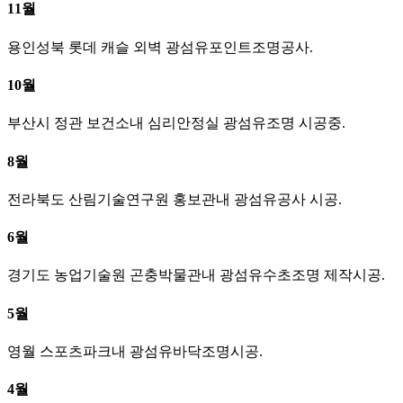
11월
용인성북 롯데 캐슬 외벽 광섬유포인트조명공사.
10월
부산시 정관 보건소내 심리안정실 광섬유조명 시공중.
8월
전라북도 산림기술연구원 홍보관내 광섬유공사 시공.
6월
경기도 농업기술원 곤충박물관내 광섬유수초조명 제작시공.
5월
영월 스포츠파크내 광섬유바닥조명시공.
4월