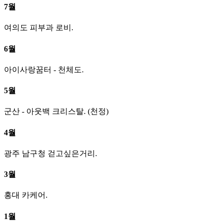
7월
여의도 피부과 로비.
6월
아이사랑꿈터 - 천체도.
5월
군산 - 아웃백 크리스탈. (천정)
4월
광주 남구청 걷고싶은거리.
3월
홍대 카케어.
1월