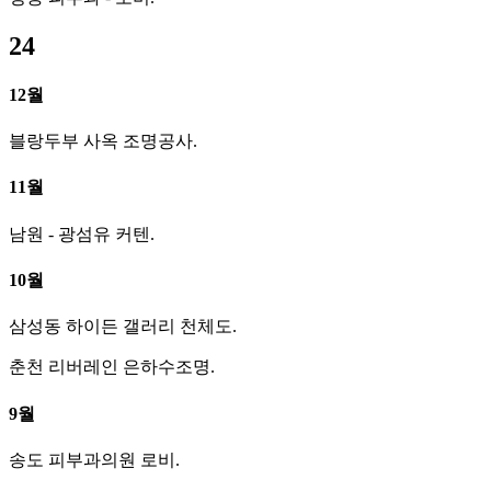
24
12월
블랑두부 사옥 조명공사.
11월
남원 - 광섬유 커텐.
10월
삼성동 하이든 갤러리 천체도.
춘천 리버레인 은하수조명.
9월
송도 피부과의원 로비.