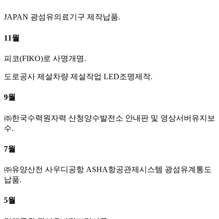
JAPAN 광섬유의료기구 제작납품.
11월
피코(FIKO)로 사명개명.
도로공사 제설차량 제설작업 LED조명제작.
9월
㈜한국수력원자력 산청양수발전소 안내판 및 영상서버유지보
수.
7월
㈜유양산전 사우디공항 ASHA항공관제시스템 광섬유계통도
납품.
5월