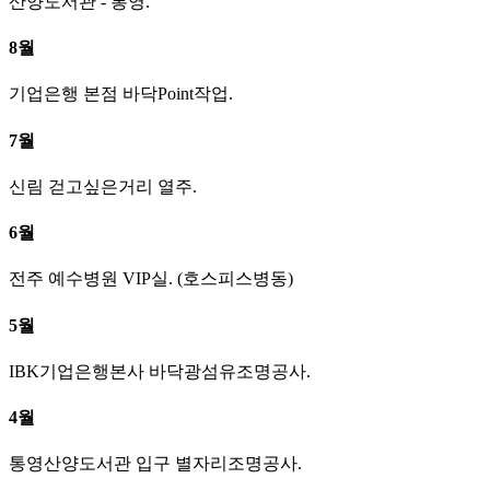
산양도서관 - 통영.
8월
기업은행 본점 바닥Point작업.
7월
신림 걷고싶은거리 열주.
6월
전주 예수병원 VIP실. (호스피스병동)
5월
IBK기업은행본사 바닥광섬유조명공사.
4월
통영산양도서관 입구 별자리조명공사.