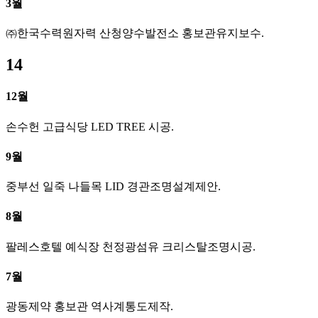
3월
㈜한국수력원자력 산청양수발전소 홍보관유지보수.
14
12월
손수헌 고급식당 LED TREE 시공.
9월
중부선 일죽 나들목 LID 경관조명설계제안.
8월
팔레스호텔 예식장 천정광섬유 크리스탈조명시공.
7월
광동제약 홍보관 역사계통도제작.