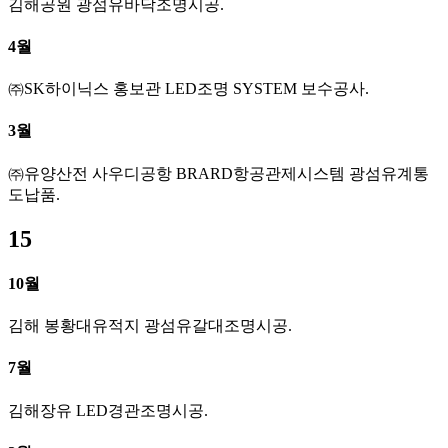
김해공원 광섬유바닥조명시공.
4월
㈜SK하이닉스 홍보관 LED조명 SYSTEM 보수공사.
3월
㈜유양산전 사우디공항 BRARD항공관제시스템 광섬유계통
도납품.
15
10월
김해 봉황대유적지 광섬유갈대조명시공.
7월
김해장유 LED경관조명시공.