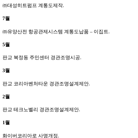
㈜대성히트펌프 계통도제작.
7월
㈜유양산전 항공관제시스템 계통도납품 – 이집트.
5월
판교 복정동 주민센터 경관조명시공.
3월
판교 코리아벤처타운 경관조명설계제안.
2월
판교 테크노벨리 경관조명설계제안.
1월
화이버코리아로 사명개정.