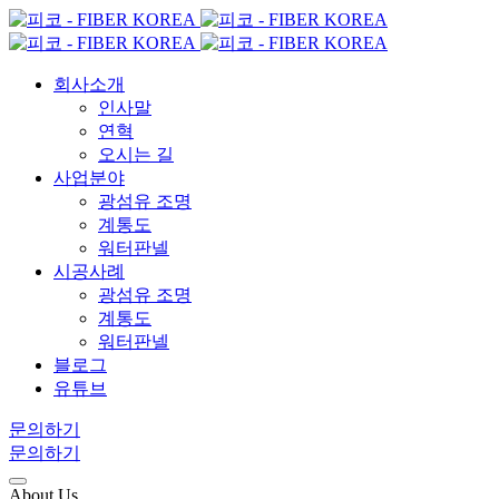
회사소개
인사말
연혁
오시는 길
사업분야
광섬유 조명
계통도
워터판넬
시공사례
광섬유 조명
계통도
워터판넬
블로그
유튜브
문의하기
문의하기
About Us