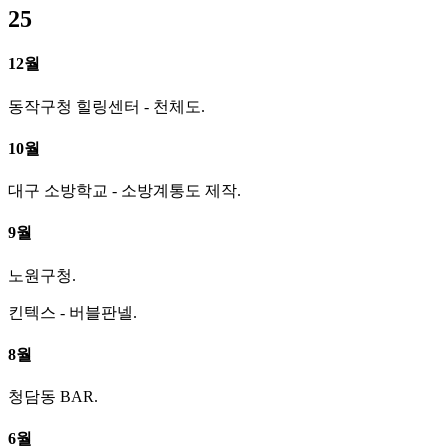
25
12월
동작구청 힐링센터 - 천체도.
10월
대구 소방학교 - 소방계통도 제작.
9월
노원구청.
킨텍스 - 버블판넬.
8월
청담동 BAR.
6월