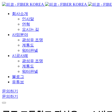
회사소개
인사말
연혁
오시는 길
사업분야
광섬유 조명
계통도
워터판넬
시공사례
광섬유 조명
계통도
워터판넬
블로그
유튜브
문의하기
문의하기