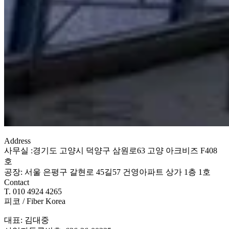
Address
사무실 :경기도 고양시 덕양구 삼원로63 고양 아크비즈 F408
호
공장: 서울 은평구 갈현로 45길57 건영아파트 상가 1층 1호
Contact
T. 010 4924 4265
피코 / Fiber Korea
대표: 김대중