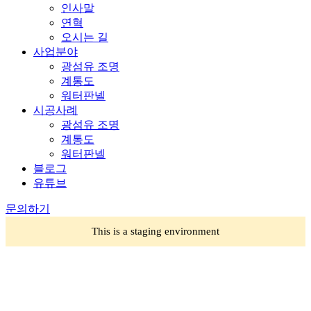
인사말
연혁
오시는 길
사업분야
광섬유 조명
계통도
워터판넬
시공사례
광섬유 조명
계통도
워터판넬
블로그
유튜브
문의하기
This is a staging environment