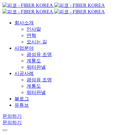
회사소개
인사말
연혁
오시는 길
사업분야
광섬유 조명
계통도
워터판넬
시공사례
광섬유 조명
계통도
워터판넬
블로그
유튜브
문의하기
문의하기